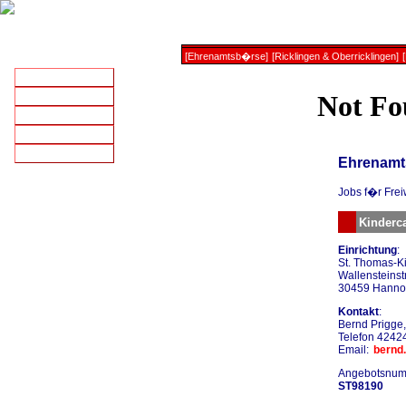
Ehrenamtsb�rse
Samstag,
08.Aug 2026
[Ehrenamtsb�rse]
[Ricklingen & Oberricklingen]
AKTUELL
GESCHICHTE
GEGENWART
INTERN
SHOP
Ehrenamt
Update: 13.11.2009
Jobs f�r Fre
Kinderc
Einrichtung
:
St. Thomas-Ki
Wallensteinstr
30459 Hanno
Kontakt
:
Bernd Prigge,
Telefon 4242
Email:
bernd
Angebotsnum
ST98190