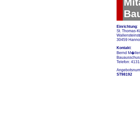
Mit
Ba
Einrichtung
:
St. Thomas-Ki
Wallensteinstr
30459 Hanno
Kontakt
:
Bernd M�ller
Bauausschuss
Telefon: 413
Angebotsnum
ST98192